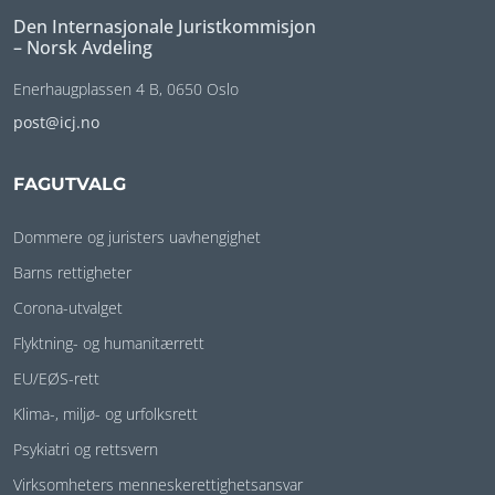
Den Internasjonale Juristkommisjon
– Norsk Avdeling
Enerhaugplassen 4 B, 0650 Oslo
post@icj.no
FAGUTVALG
Dommere og juristers uavhengighet
Barns rettigheter
Corona-utvalget
Flyktning- og humanitærrett
EU/EØS-rett
Klima-, miljø- og urfolksrett
Psykiatri og rettsvern
Virksomheters menneskerettighetsansvar