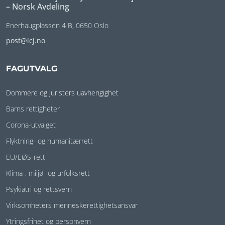
– Norsk Avdeling
Enerhaugplassen 4 B, 0650 Oslo
post@icj.no
FAGUTVALG
Dommere og juristers uavhengighet
Barns rettigheter
Corona-utvalget
Flyktning- og humanitærrett
EU/EØS-rett
Klima-, miljø- og urfolksrett
Psykiatri og rettsvern
Virksomheters menneskerettighetsansvar
Ytringsfrihet og personvern