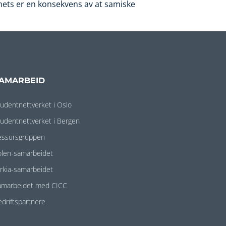
ets er en konsekvens av at samiske
AMARBEID
tudentnettverket i Oslo
tudentnettverket i Bergen
essursgruppen
olen-samarbeidet
yrkia-samarbeidet
amarbeidet med CICC
edriftspartnere