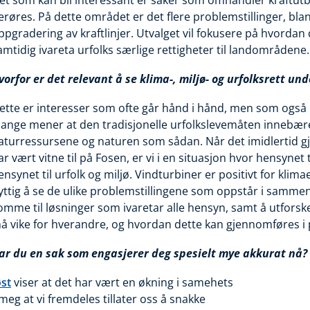
et som kan bli interessant er saker som omhandler kraftut
erøres. På dette området er det flere problemstillinger, blan
ppgradering av kraftlinjer. Utvalget vil fokusere på hvordan d
amtidig ivareta urfolks særlige rettigheter til landområdene.
vorfor er det relevant å se klima-, miljø- og urfolksrett und
ette er interesser som ofte går hånd i hånd, men som også ka
ange mener at den tradisjonelle urfolkslevemåten innebære
aturressursene og naturen som sådan. Når det imidlertid gj
ar vært vitne til på Fosen, er vi i en situasjon hvor hensynet 
ensynet til urfolk og miljø. Vindturbiner er positivt for klim
yttig å se de ulike problemstillingene som oppstår i sammen
omme til løsninger som ivaretar alle hensyn, samt å utfors
å vike for hverandre, og hvordan dette kan gjennomføres i 
ar du en sak som engasjerer deg spesielt mye akkurat nå?
st
viser at det har vært en økning i samehets
g at vi fremdeles tillater oss å snakke