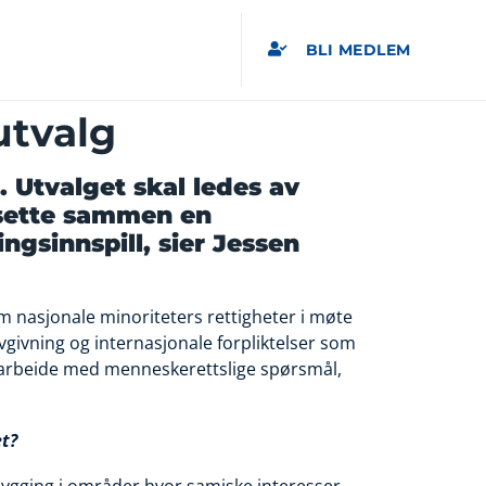
BLI MEDLEM
utvalg
. Utvalget skal ledes av
 sette sammen en
gsinnspill, sier Jessen
m nasjonale minoriteters rettigheter i møte
givning og internasjonale forpliktelser som
t å arbeide med menneskerettslige spørsmål,
et?