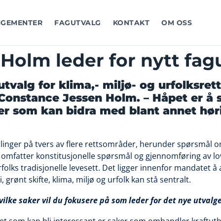
GEMENTER
FAGUTVALG
KONTAKT
OM OSS
Holm leder for nytt fag
tvalg for klima,- miljø- og urfolksrett
 Constance Jessen Holm. – Håpet er å
er som kan bidra med blant annet hørin
linger på tvers av flere rettsområder, herunder spørsmål o
omfatter konstitusjonelle spørsmål og gjennomføring av lov
 urfolks tradisjonelle levesett. Det ligger innenfor mandate
grønt skifte, klima, miljø og urfolk kan stå sentralt.
vilke saker vil du fokusere på som leder for det nye utvalg