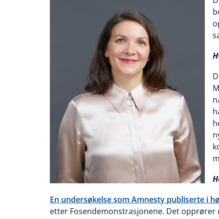
D
b
o
s
H
D
M
n
h
h
n
k
m
H
En undersøkelse som Amnesty publiserte i hø
etter Fosendemonstrasjonene. Det opprører me