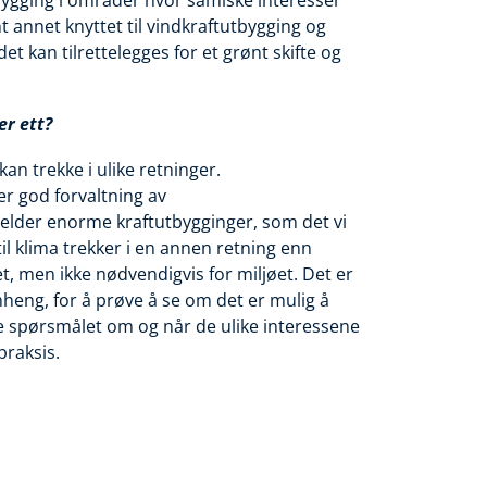
bygging i områder hvor samiske interesser
t annet knyttet til vindkraftutbygging og
et kan tilrettelegges for et grønt skifte og
er ett?
n trekke i ulike retninger.
r god forvaltning av
elder enorme kraftutbygginger, som det vi
til klima trekker i en annen retning enn
aet, men ikke nødvendigvis for miljøet. Det er
heng, for å prøve å se om det er mulig å
ke spørsmålet om og når de ulike interessene
praksis.