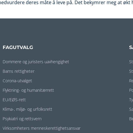
dvurdere deres måte å leve på. Det bekymrer meg at økt h
FAGUTVALG
S
Dommere og juristers uavhengighet
S
Barns rettigheter
S
Corona-utvalget
R
Flyktning- og humanitærrett
P
EU/EØS-rett
T
Klima-, miljø- og urfolksrett
S
Psykiatri og rettsvern
B
Virksomheters menneskerettighetsansvar