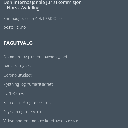
Den Internasjonale Juristkommisjon
– Norsk Avdeling
Enerhaugplassen 4 B, 0650 Oslo
post@icj.no
FAGUTVALG
Dommere og juristers uavhengighet
Barns rettigheter
Corona-utvalget
Flyktning- og humanitærrett
EU/EØS-rett
Klima-, miljø- og urfolksrett
Psykiatri og rettsvern
Virksomheters menneskerettighetsansvar