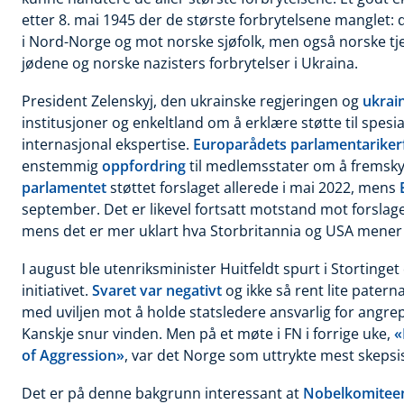
etter 8. mai 1945 der de største forbrytelsene manglet: 
i Nord-Norge og mot norske sjøfolk, men også norske t
jødene og norske nazisters forbrytelser i Ukraina.
President
Zelenskyj
, den ukrainske regjeringen og
ukrai
institusjoner og enkeltland om å erklære støtte til spesi
internasjonal ekspertise.
Europarådets parlamentariker
enstemmig
oppfordring
til medlemsstater om å fremsk
parlamentet
støttet forslaget allerede i mai 2022, mens
september. Det er likevel fortsatt motstand mot forslaget
mens det er mer uklart hva Storbritannia og USA mener 
I august
ble utenriksminister Huitfeldt spurt i Stortinget
initiativet.
Svaret var negativt
og ikke så rent lite patern
med uviljen mot å holde statsledere ansvarlig for angrep
Kanskje snur vinden. Men på et møte i FN i forrige uke,
«
of Aggression»
, var det Norge som uttrykte mest skepsis 
Det er på
denne bakgrunn interessant at
Nobelkomitee