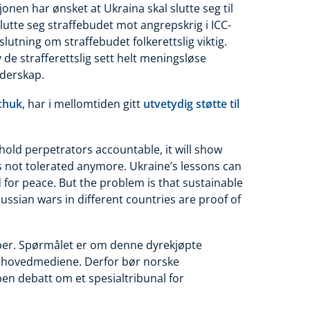
jonen har ønsket at Ukraina skal slutte seg til
lslutte seg straffebudet mot angrepskrig i ICC-
slutning om straffebudet folkerettslig viktig.
v de strafferettslig sett helt meningsløse
ederskap.
chuk
, har i mellomtiden gitt
utvetydig støtte til
ld perpetrators accountable, it will show
is not tolerated anymore. Ukraine’s lessons can
d for peace. But the problem is that sustainable
Russian wars in different countries are proof of
ber. Spørmålet er om denne dyrekjøpte
r i hovedmediene. Derfor bør norske
pen debatt om et spesialtribunal for