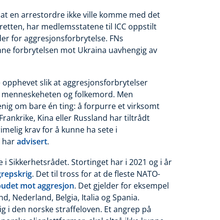
 at en arrestordre ikke ville komme med det
retten, har medlemsstatene til ICC oppstilt
der for aggresjonsforbrytelse. FNs
denne forbrytelsen mot Ukraina uavhengig av
e opphevet slik at aggresjonsforbrytelser
ot menneskeheten og folkemord. Men
nig om bare én ting: å forpurre et virksomt
rankrike, Kina eller Russland har tiltrådt
melig krav for å kunne ha sete i
har
advisert
.
 Sikkerhetsrådet. Stortinget har i 2021 og i år
grepskrig
. Det til tross for at de fleste NATO-
febudet mot aggresjon
. Det gjelder for eksempel
nd, Nederland, Belgia, Italia og Spania.
rig i den norske straffeloven. Et angrep på