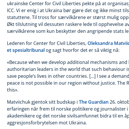
ukrainske Center for Civil Liberties pekte på at organisas
ICC. Vi er enig i at Ukraina bør gjøre det og ikke minst ti
statuttene. Til tross for særvilkårene er størst mulig opp
Økt tilslutning vil dessuten raskere lede til opphevelse a
særvilkårene som kun beskytter den angripende stats l
Lederen for
Center for Civil Liberties,
Oleksandra Matvii
et spesialtribunal
og sagt hvorfor det er så viktig nå:
«Because when
we develop additional mechanisms and ho
authoritarian leaders in the world that such behaviour 
save people’s lives in other countries. […] I see a deman
peace is not possible in our region without justice. The 
this
».
Matviichuk
gjentok sitt budskap i
The Guardian
26. okto
erfaringen når frem til norske politikere og journaliste
akademikere og det norske sivilsamfunnet bidra til en å
aggresjonsforbrytelsen mot Ukraina.