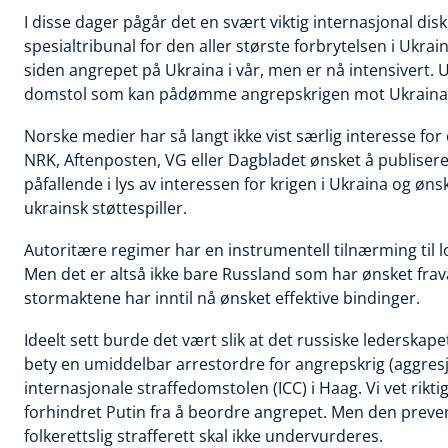
I disse dager
pågår det en svært viktig internasjonal disk
spesialtribunal for den aller største forbrytelsen i Ukra
siden angrepet på Ukraina i vår, men er nå intensivert. 
domstol som kan pådømme angrepskrigen mot Ukraina og
Norske medier
har så langt ikke vist særlig interesse for
NRK, Aftenposten, VG eller Dagbladet ønsket å publisere
påfallende i lys av interessen for krigen i Ukraina og øn
ukrainsk støttespiller.
Autoritære regimer
har en instrumentell tilnærming til l
Men det er altså ikke bare Russland som har ønsket fra
stormaktene har inntil nå ønsket effektive bindinger.
Ideelt sett
burde det vært slik at det russiske lederskapet
bety en umiddelbar arrestordre for angrepskrig (aggre
internasjonale straffedomstolen (ICC) i Haag. Vi vet rikti
forhindret Putin fra å beordre angrepet. Men den preve
folkerettslig strafferett skal ikke undervurderes.