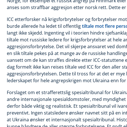
Norge, for eksempel et russisk angrep på Finnmark eller 
anses som straffbar aggresjon etter norsk rett. Dette er
ICC etterforsker
nå krigsforbrytelser og forbrytelser mo
burde allerede ha ledet til offentlig
tiltale mot flere per
langt ikke skjedd. Ingenting vil i teorien hindre sjefsankl
tiltale mot russiske ledere for krigsforbrytelser at hele
aggresjonsforbrytelse. Det vil skjerpe ansvaret ved domfe
en slik tiltale pekes på at mange av de russiske handling
uansett om de kan straffes direkte etter ICC-statuttene el
dag formelt ikke kan reises tiltale ved ICC for den aller 
aggresjonsforbrytelsen. Dette til tross for at det er mye 
lederskapet for hele angrepskrigen mot Ukraina enn for 
Forslaget om
et strafferettslig spesialtribunal for Ukr
andre internasjonale spesialdomstoler, med myndighet 
derfor både viktig og realistisk. Et spesialtribunal vil iva
preventivt. Ingen statsledere ønsker navnet sitt på en int
at Ukraina ønsker et internasjonalt spesialtribunal. Histo
kunne håndtere de aller største forbrytelsene. Et godt 