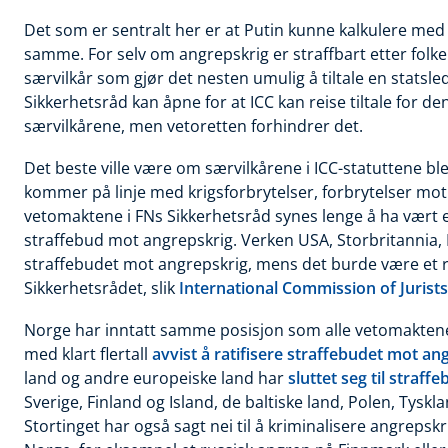
Det som er
sentralt her er at Putin kunne kalkulere med
samme. For selv om angrepskrig er straffbart etter folke
særvilkår som gjør det nesten umulig å tiltale en statsle
Sikkerhetsråd kan åpne for at ICC kan reise tiltale for 
særvilkårene, men vetoretten forhindrer det.
Det beste
ville være om særvilkårene i ICC-statuttene bl
kommer på linje med krigsforbrytelser, forbrytelser m
vetomaktene i FNs Sikkerhetsråd synes lenge å ha vært e
straffebud mot angrepskrig. Verken USA, Storbritannia, F
straffebudet mot angrepskrig, mens det burde være et ri
Sikkerhetsrådet, slik
International Commission of Jurists
Norge har
inntatt samme posisjon som alle vetomaktene i
med klart flertall
a
vvist å ratifisere straffebudet mot an
land og andre europeiske land har
sluttet seg til straf
Sverige, Finland og Island, de baltiske land, Polen, Tyskla
Stortinget har også sagt nei til å kriminalisere angrepsk