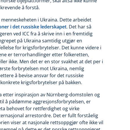
norske oljeplattformer, skal altså ikke kunne
 krevende å forstå.
t menneskeheten i Ukraina. Dette arbeidet
soner i det russiske lederskapet
. Det har så
ageren ved ICC fra å skrive inn i en fremtidig
 angrepet på Ukraina samtidig utgjør en
llelse for krigsforbrytelser. Det kunne videre i
ene er terrorhandlinger etter folkeretten,
ler ikke. Men det er en stor svakhet at det per i
største forbrytelsen mot Ukraina, nemlig
lettere å bevise ansvar for det russiske
konkrete krigsforbrytelser på bakken.
aina etter inspirasjon av Nürnberg-domstolen og
til å pådømme aggresjonsforbrytelsen, er
reta behovet for rettferdighet og virke
ernasjonal arrestordre. Det er fullt forståelig
rien viser at nasjonale rettsoppgjør ofte ikke vil
eksempel på dette er det norske rettsoppgjøret