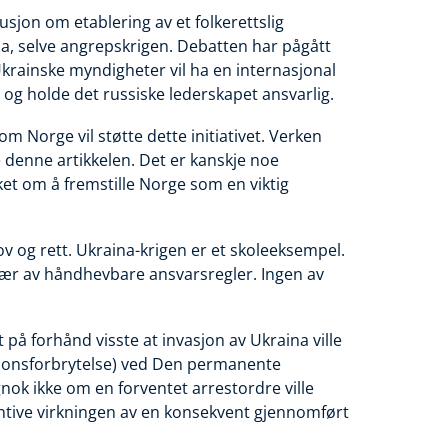
usjon om etablering av et folkerettslig
ina, selve angrepskrigen. Debatten har pågått
Ukrainske myndigheter vil ha en internasjonal
 holde det russiske lederskapet ansvarlig.
 om Norge vil støtte dette initiativet. Verken
 denne artikkelen. Det er kanskje noe
sket om å fremstille Norge som en viktig
ov og rett. Ukraina-krigen er et skoleeksempel.
vær av håndhevbare ansvarsregler. Ingen av
 på forhånd visste at invasjon av Ukraina ville
sjonsforbrytelse) ved Den permanente
gnok ikke om en forventet arrestordre ville
ntive virkningen av en konsekvent gjennomført