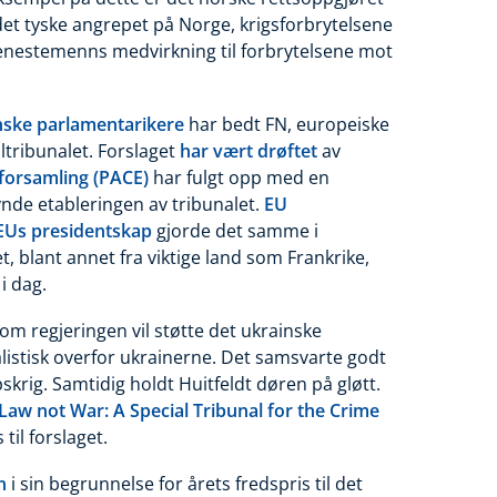
det tyske angrepet på Norge, krigsforbrytelsene
jenestemenns medvirkning til forbrytelsene mot
nske parlamentarikere
har bedt FN, europeiske
altribunalet. Forslaget
har vært drøftet
av
forsamling (PACE)
har fulgt opp med en
ynde etableringen av
tribunalet
.
EU
EUs presidentskap
gjorde det samme i
, blant annet fra viktige land som Frankrike,
i dag.
 om regjeringen vil støtte det ukrainske
alistisk overfor ukrainerne. Det samsvarte godt
skrig. Samtidig holdt Huitfeldt døren på gløtt.
Law not War: A Special Tribunal for the Crime
til forslaget.
n
i sin begrunnelse for årets fredspris til det