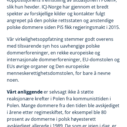
slik hun hevder. ICJ-Norge har gjennom et bredt
spekter av forskjellige kilder og kontakter fulgt
angrepet på den polske rettsstaten og anstendige
polske dommere siden PiS fikk regjeringsmakt i 2015.
Vår virkelighetsoppfatning stemmer godt overens
med tilsvarende syn hos uavhengige polske
dommerforeninger, en rekke europeiske og
internasjonale dommerforeninger, EU-domstolen og
EUs øvrige organer og Den europeiske
menneskerettighetsdomstolen, for bare å nevne
noen.
Vårt anliggende
er selvsagt ikke å støtte
reaksjonære krefter i Polen fra kommunisttiden i
Polen. Mange dommere fra den tiden ble avskjediget
i årene etter regimeskiftet, for eksempel ble 80
prosent av dommerne i polsk høyesterett
avskjediget allerede i 1989. De som er igjen i dag, er