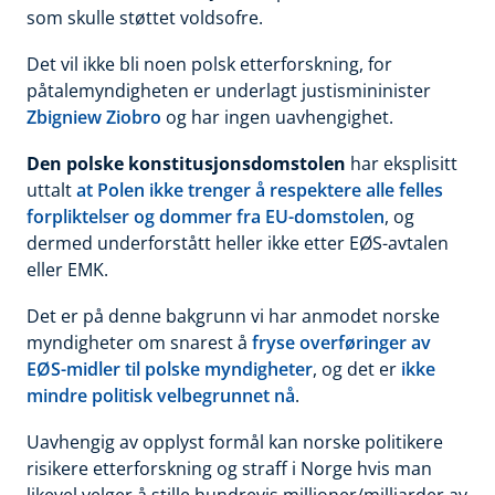
som skulle støttet voldsofre.
Det vil ikke bli noen polsk etterforskning, for
påtalemyndigheten er underlagt justismininister
Zbigniew Ziobro
og har ingen uavhengighet.
Den polske konstitusjonsdomstolen
har eksplisitt
uttalt
at Polen ikke trenger å respektere alle felles
forpliktelser og dommer fra EU-domstolen
, og
dermed underforstått heller ikke etter EØS-avtalen
eller EMK.
Det er på denne bakgrunn vi har anmodet norske
myndigheter om snarest å
fryse overføringer av
EØS-midler til polske myndigheter
, og det er
ikke
mindre politisk velbegrunnet nå
.
Uavhengig av opplyst formål kan norske politikere
risikere etterforskning og straff i Norge hvis man
likevel velger å stille hundrevis millioner/milliarder av