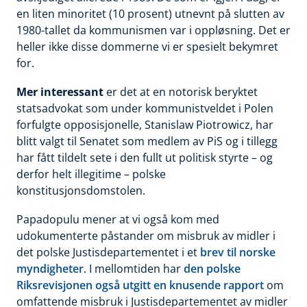
en liten minoritet (10 prosent) utnevnt på slutten av
1980-tallet da kommunismen var i oppløsning. Det er
heller ikke disse dommerne vi er spesielt bekymret
for.
Mer interessant
er det at en notorisk beryktet
statsadvokat som under kommunistveldet i Polen
forfulgte opposisjonelle, Stanislaw Piotrowicz, har
blitt valgt til Senatet som medlem av PiS og i tillegg
har fått tildelt sete i den fullt ut politisk styrte – og
derfor helt illegitime – polske
konstitusjonsdomstolen.
Papadopulu mener at vi også kom med
udokumenterte påstander om misbruk av midler i
det polske Justisdepartementet i et
brev til norske
myndigheter
. I mellomtiden har
den polske
Riksrevisjonen også utgitt en knusende rapport
om
omfattende misbruk i Justisdepartementet av midler