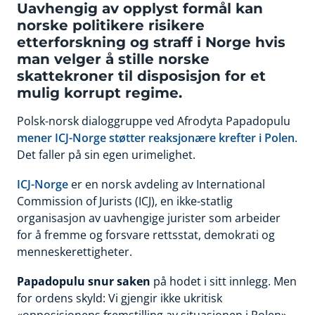
Uavhengig av opplyst formål kan
norske politikere risikere
etterforskning og straff i Norge hvis
man velger å stille norske
skattekroner til disposisjon for et
mulig korrupt regime.
Polsk-norsk dialoggruppe ved Afrodyta Papadopulu
mener ICJ-Norge støtter reaksjonære krefter i Polen
.
Det faller på sin egen urimelighet.
ICJ-Norge
er en norsk avdeling av International
Commission of Jurists (ICJ), en ikke-statlig
organisasjon av uavhengige jurister som arbeider
for å fremme og forsvare rettsstat, demokrati og
menneskerettigheter.
Papadopulu snur saken
på hodet i sitt innlegg. Men
for ordens skyld: Vi gjengir ikke ukritisk
«opposisjonens fremstilling av situasjonen i Polen»,