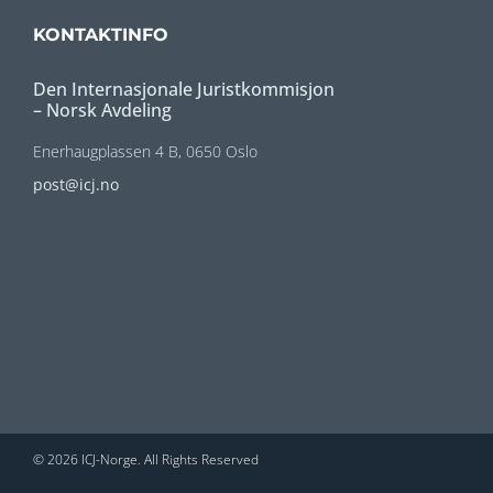
KONTAKTINFO
Den Internasjonale Juristkommisjon
– Norsk Avdeling
Enerhaugplassen 4 B, 0650 Oslo
post@icj.no
© 2026 ICJ-Norge. All Rights Reserved