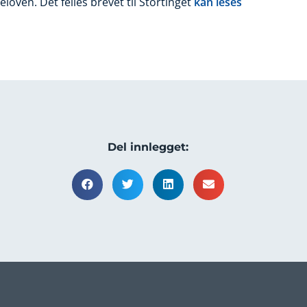
loven. Det felles brevet til Stortinget
kan leses
Del innlegget: