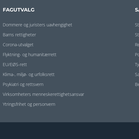
FAGUTVALG
S
Dommere og juristers uavhengighet
S
Barns rettigheter
S
Corona-utvalget
R
Flyktning- og humanitærrett
P
EU/EØS-rett
T
Klima-, miljø- og urfolksrett
S
Psykiatri og rettsvern
B
Virksomheters menneskerettighetsansvar
Ytringsfrihet og personvern