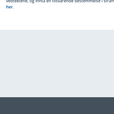
vedtektene, og innta en tilsvarende bestemmelse i straffe
her
.