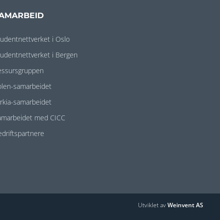
AMARBEID
tudentnettverket i Oslo
tudentnettverket i Bergen
essursgruppen
olen-samarbeidet
yrkia-samarbeidet
amarbeidet med CICC
edriftspartnere
Utviklet av
Weinvent AS