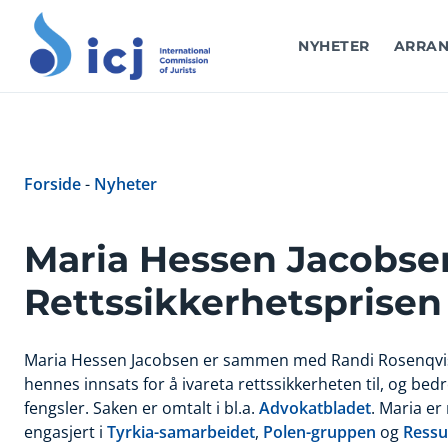
NYHETER
ARRAN
Forside
-
Nyheter
Maria Hessen Jacobsen
Rettssikkerhetsprisen
Maria Hessen Jacobsen er sammen med Randi Rosenqvis
hennes innsats for å ivareta rettssikkerheten til, og bed
fengsler. Saken er omtalt i bl.a.
Advokatbladet
. Maria er
engasjert i
Tyrkia-samarbeidet
,
Polen-gruppen
og
Ressu