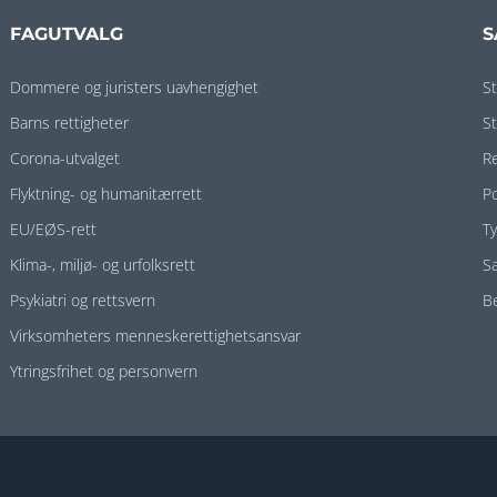
FAGUTVALG
S
Dommere og juristers uavhengighet
S
Barns rettigheter
S
Corona-utvalget
R
Flyktning- og humanitærrett
P
EU/EØS-rett
T
Klima-, miljø- og urfolksrett
S
Psykiatri og rettsvern
B
Virksomheters menneskerettighetsansvar
Ytringsfrihet og personvern