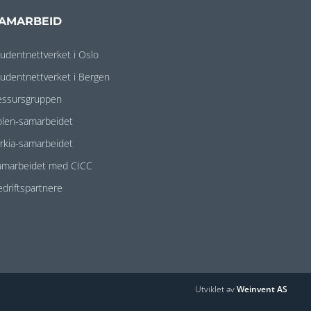
AMARBEID
tudentnettverket i Oslo
tudentnettverket i Bergen
essursgruppen
olen-samarbeidet
yrkia-samarbeidet
amarbeidet med CICC
edriftspartnere
Utviklet av
Weinvent AS