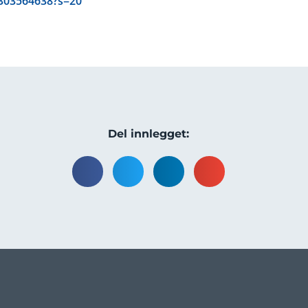
303564638?s=20
Del innlegget: