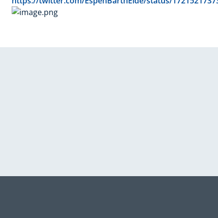
https://twitter.com/
EspenBarthEide/status/
1721521737