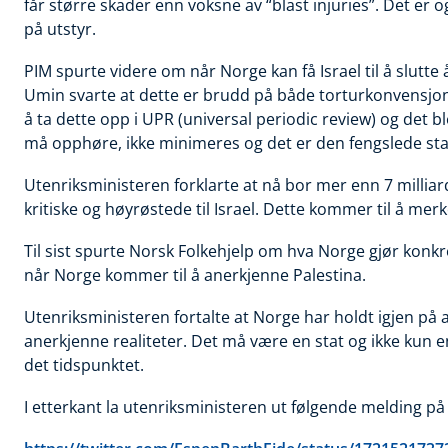
får større skader enn voksne av “blast injuries”. Det er
på utstyr.
PIM spurte videre om når Norge kan få Israel til å slutte
Umin svarte at dette er brudd på både torturkonvensj
å ta dette opp i UPR (universal periodic review) og det b
må opphøre, ikke minimeres og det er den fengslede sta
Utenriksministeren forklarte at
nå bor mer enn 7 millia
kritiske og høyrøstede til Israel. Dette kommer til å mer
Til sist spurte Norsk Folkehjelp om hva Norge gjør konkre
når Norge kommer til å anerkjenne Palestina.
Utenriksministeren fortalte at
Norge har holdt igjen på a
anerkjenne realiteter. Det må være en stat og ikke kun en
det tidspunktet.
I etterkant la utenriksministeren ut følgende melding på 