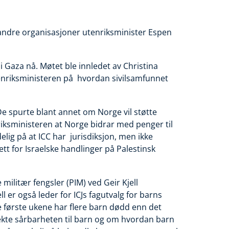
dre organisasjoner utenriksminister Espen
 Gaza nå. Møtet ble innledet av Christina
utenriksministeren på hvordan sivilsamfunnet
De spurte blant annet om Norge vil støtte
nriksministeren at Norge bidrar med penger til
elig på at ICC har jurisdiksjon, men ikke
ett for Israelske handlinger på Palestinsk
militær fengsler (PIM) ved Geir Kjell
ll er også leder for ICJs fagutvalg for barns
tre første ukene har flere barn dødd enn det
åpekte sårbarheten til barn og om hvordan barn