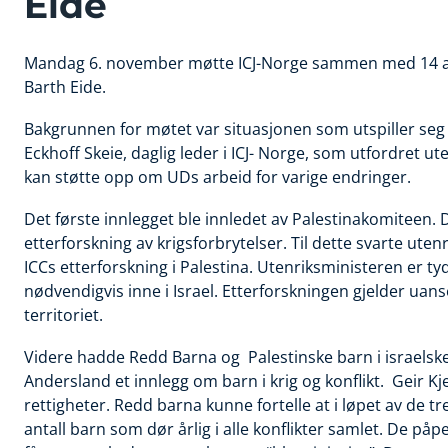
Eide
Mandag 6. november møtte ICJ-Norge sammen med 14 an
Barth Eide.
Bakgrunnen for møtet var situasjonen som utspiller seg i
Eckhoff Skeie, daglig leder i ICJ- Norge, som utfordret 
kan støtte opp om UDs arbeid for varige endringer.
Det første innlegget ble innledet av Palestinakomiteen. 
etterforskning av krigsforbrytelser. Til dette svarte ute
ICCs etterforskning i Palestina. Utenriksministeren er tyd
nødvendigvis inne i Israel. Etterforskningen gjelder uans
territoriet.
Videre hadde Redd Barna og Palestinske barn i israelske 
Andersland et innlegg om barn i krig og konflikt. Geir Kje
rettigheter. Redd barn
a kunne fortelle at i løpet av de 
antall barn som dør årlig i alle konflikter samlet. De p