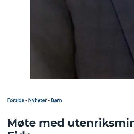
Forside
-
Nyheter
-
Barn
Møte med utenriksmin